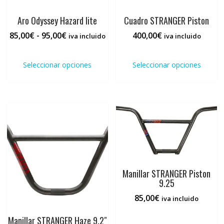
Aro Odyssey Hazard lite
Cuadro STRANGER Piston
Rango
85,00
€
-
95,00
€
400,00
€
iva incluido
iva incluido
de
Este
Este
precios:
producto
prod
Seleccionar opciones
Seleccionar opciones
desde
tiene
tiene
85,00€
múltiples
múlti
hasta
variantes.
varia
95,00€
Las
Las
opciones
opci
se
se
pueden
pued
elegir
elegi
en
en
la
la
Manillar STRANGER Piston
9.25
página
pági
de
de
85,00
€
iva incluido
producto
prod
Manillar STRANGER Haze 9.2″